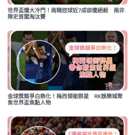
世界盃爆大冷門！南韓控球近7成卻遭絕殺 南非
隊史首闖淘汰賽
金球獎競爭白熱化！梅西領銜群星 RK娛樂城聚
焦世界盃焦點人物