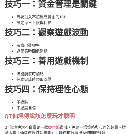
技巧一：資金管理是關鍵
每次投入不超過總資金的10%
設定每日上限與目標
技巧二：觀察遊戲波動
留意出獎頻率
避開長時間低迷期
技巧三：善用遊戲機制
技能觸發時加碼
任務完成時領取獎勵
技巧四：保持理性心態
不追輸
不過度自信
QT仙境傳說該怎麼玩才聰明
QT仙境傳說不僅僅是一款
娛樂城
遊戲，更是一場策略與心理的較量。透
過本篇「仙境傳說打法實測」，我們可以得出幾個關鍵結論：