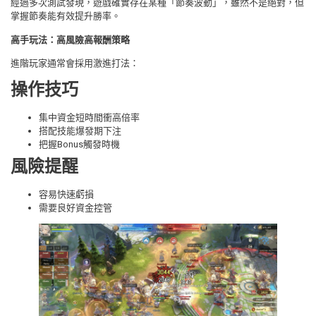
經過多次測試發現，遊戲確實存在某種「節奏波動」，雖然不是絕對，但
掌握節奏能有效提升勝率。
高手玩法：高風險高報酬策略
進階玩家通常會採用激進打法：
操作技巧
集中資金短時間衝高倍率
搭配技能爆發期下注
把握Bonus觸發時機
風險提醒
容易快速虧損
需要良好資金控管