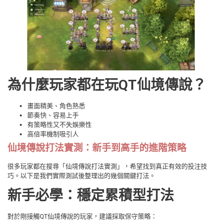
為什麼玩家都在玩QT仙境傳說？
畫面精美、角色熟悉
節奏快、容易上手
有策略性又不失娛樂性
高倍率機制吸引人
仙境傳說打法實測：新手到高手的進階策略
很多玩家都在搜尋「仙境傳說打法實測」，希望找到真正有效的投注技
巧。以下是我們實際測試後整理出的幾個關鍵打法。
新手必學：穩定累積型打法
對於剛接觸QT仙境傳說的玩家，建議採取保守策略：