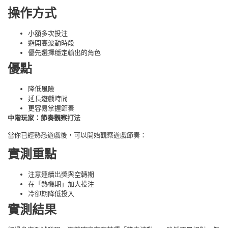
操作方式
小額多次投注
避開高波動時段
優先選擇穩定輸出的角色
優點
降低風險
延長遊戲時間
更容易掌握節奏
中階玩家：節奏觀察打法
當你已經熟悉遊戲後，可以開始觀察遊戲節奏：
實測重點
注意連續出獎與空轉期
在「熱機期」加大投注
冷卻期降低投入
實測結果