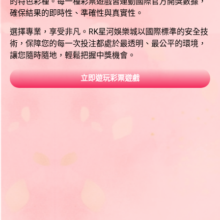
的特色彩種。每一種彩票遊戲皆連動國際官方開獎數據，
確保結果的即時性、準確性與真實性。
選擇專業，享受非凡。RK星河娛樂城以國際標準的安全技
術，保障您的每一次投注都處於最透明、最公平的環境，
讓您隨時隨地，輕鬆把握中獎機會。
立即遊玩彩票遊戲