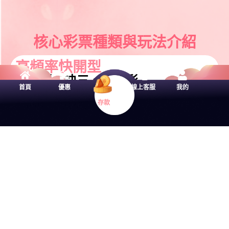
核心彩票種類與玩法介紹
高頻率快開型
時時彩、快三、分分彩
首頁
優惠
線上客服
我的
快速開獎，主打即時刺激與高頻率投注。提供定位膽、
存款
大小單雙、龍虎和等多樣化玩法。
數字樂透型
大樂透、六合彩、威力彩
每週固定開獎數次，獎金累積高，挑戰巨額頭獎。玩法
包含自選號碼、電腦快選、複式投注。
體育競猜
足球/籃球競猜、電競彩票