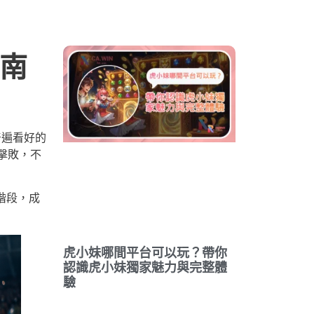
南
普遍看好的
擊敗，不
階段，成
虎小妹哪間平台可以玩？帶你
認識虎小妹獨家魅力與完整體
驗