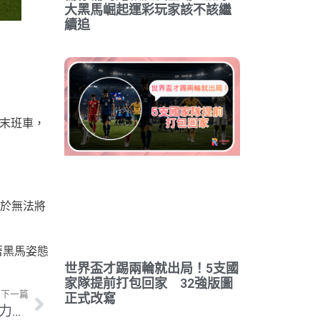
大黑馬崛起運彩玩家該不該繼
續追
賽末班車，
於無法將
著黑馬姿態
世界盃才踢兩輪就出局！5支國
家隊提前打包回家 32強版圖
下一篇
正式改寫
土耳其VS美國前瞻 美國提前晉級後還會全力搶勝嗎