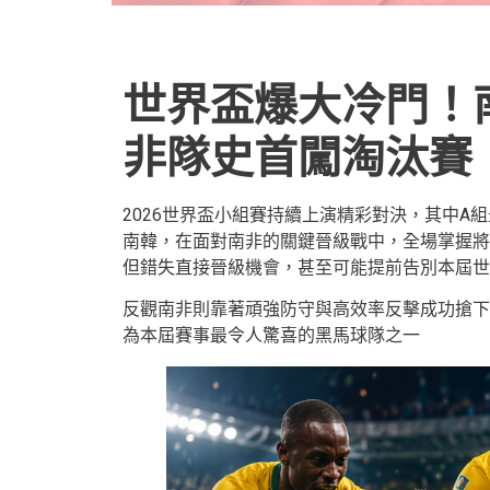
世界盃爆大冷門！
非隊史首闖淘汰賽
2026世界盃小組賽持續上演精彩對決，其中A
南韓，在面對南非的關鍵晉級戰中，全場掌握將
但錯失直接晉級機會，甚至可能提前告別本屆世
反觀南非則靠著頑強防守與高效率反擊成功搶下
為本屆賽事最令人驚喜的黑馬球隊之一