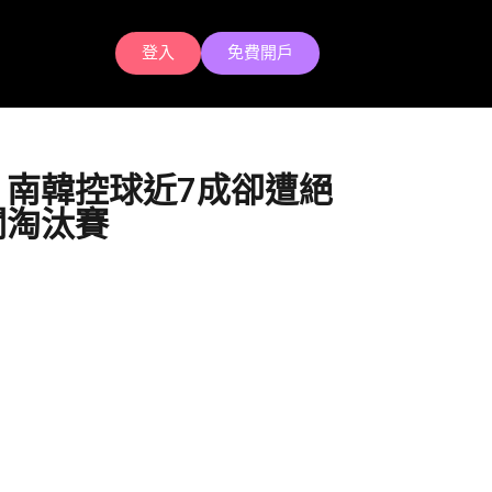
登入
免費開戶
！南韓控球近7成卻遭絕
闖淘汰賽