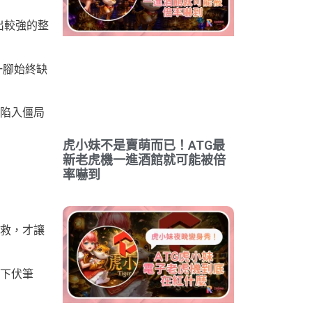
出較強的整
一腳始終缺
陷入僵局
虎小妹不是賣萌而已！ATG最
新老虎機一進酒館就可能被倍
率嚇到
救，才讓
下伏筆