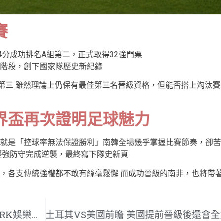
賽
4分成功排名A組第二，正式取得32強門票
階段，創下國家隊歷史新紀錄
組第三 雖然理論上仍保有最佳第三名晉級資格，但能否搭上淘汰
界盃再次證明足球魅力
就是「控球率無法保證勝利」南韓全場幾乎掌握比賽節奏，卻苦
堅強防守完成逆襲，最終寫下隊史新頁
，各支傳統強權都不敢有絲毫鬆懈 而成功晉級的南非，也將帶
金球獎競爭白熱化！梅西領銜群星 RK娛樂城聚焦世界盃焦點人物