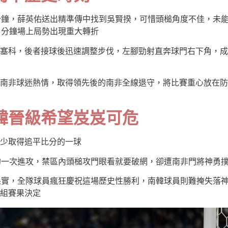
分鐘，薛英佑送出精準傳中找到吳賢揆，可惜頭槌角度不佳，未
3分鐘場上局勢出現重大轉折
塞科，後者接球後迅速調整步伐，左腳勁射直奔球門右下角，成
南非球迷熱情，取得領先後的南非全線退守，將比賽重心放在防
韓晉級希望岌岌可危
少取得追平比分的一球
的一次進攻，禁區內頭槌攻門眼看就要破網，卻遭南非門將神勇
果實，全隊球員瘋狂慶祝這場歷史性勝利，南韓球員則難掩失落
組賽果決定