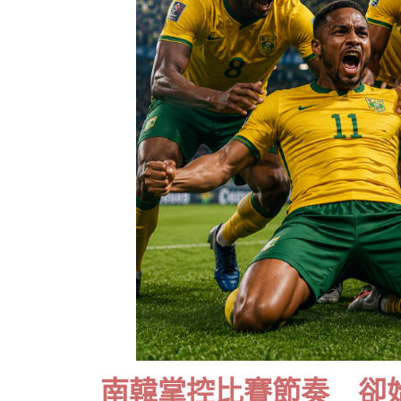
南韓掌控比賽節奏 卻