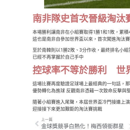
南非隊史首次晉級淘汰
本場勝利讓南非在小組賽取得1勝1和1敗，累積
這也是南非自參加世界盃以來，首次闖進淘汰賽
至於南韓則以1勝2敗、3分作收，最終排名小
已經不再掌握於自己手中
控球率不等於勝利 世
這場比賽再度驗證足球場上最經典的一句話，那
優勢轉化為進球 反觀南非憑藉一次致命反擊與
隨著小組賽進入尾聲，本屆世界盃冷門接連上演
迎接接下來更加艱鉅的淘汰賽挑戰
上一篇