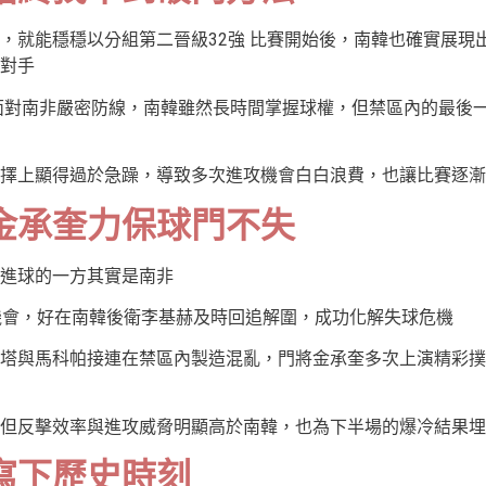
，就能穩穩以分組第二晉級32強 比賽開始後，南韓也確實展現
對手
面對南非嚴密防線，南韓雖然長時間掌握球權，但禁區內的最後
擇上顯得過於急躁，導致多次進攻機會白白浪費，也讓比賽逐漸
金承奎力保球門不失
進球的一方其實是南非
機會，好在南韓後衛李基赫及時回追解圍，成功化解失球危機
塔與馬科帕接連在禁區內製造混亂，門將金承奎多次上演精彩撲
但反擊效率與進攻威脅明顯高於南韓，也為下半場的爆冷結果埋
寫下歷史時刻