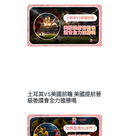
土耳其VS美國前瞻 美國提前晉
級後還會全力搶勝嗎