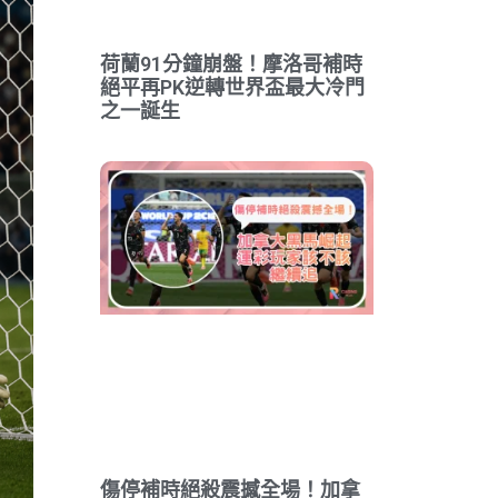
荷蘭91分鐘崩盤！摩洛哥補時
絕平再PK逆轉世界盃最大冷門
之一誕生
傷停補時絕殺震撼全場！加拿