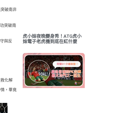
能突破南非
功突破南
虎小妹夜晚變身秀！ATG虎小
守與反
妹電子老虎機到底在紅什麼
撲救化解
神情，畢竟