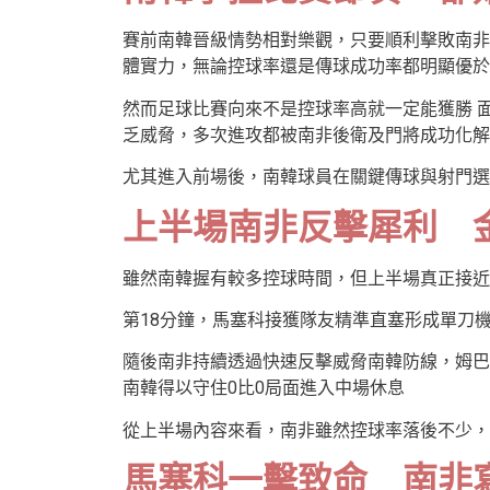
賽前南韓晉級情勢相對樂觀，只要順利擊敗南非
體實力，無論控球率還是傳球成功率都明顯優於
然而足球比賽向來不是控球率高就一定能獲勝 
乏威脅，多次進攻都被南非後衛及門將成功化解
尤其進入前場後，南韓球員在關鍵傳球與射門選
上半場南非反擊犀利 
雖然南韓握有較多控球時間，但上半場真正接近
第18分鐘，馬塞科接獲隊友精準直塞形成單刀
隨後南非持續透過快速反擊威脅南韓防線，姆巴
南韓得以守住0比0局面進入中場休息
從上半場內容來看，南非雖然控球率落後不少，
馬塞科一擊致命 南非