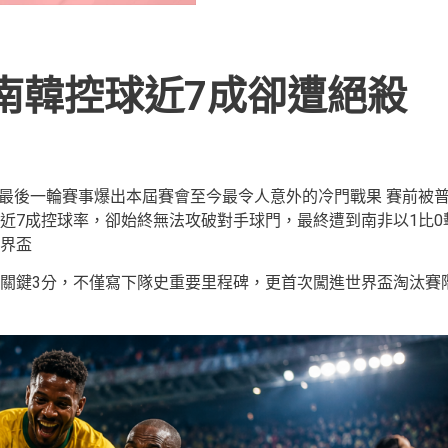
南韓控球近7成卻遭絕殺 
組最後一輪賽事爆出本屆賽會至今最令人意外的冷門戰果 賽前被
近7成控球率，卻始終無法攻破對手球門，最終遭到南非以1比0
界盃
關鍵3分，不僅寫下隊史重要里程碑，更首次闖進世界盃淘汰賽