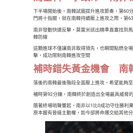
下半場開始後，南韓試圖提升進攻節奏，第60
門將十指關，就在南韓持續壓上進攻之際，第6
南非發動快速反擊，莫雷米送出精準直塞找到馬
韓防線
這顆進球不僅讓南非取得領先，也瞬間點燃全場
擊，成功限制南韓進攻空間
補時錯失黃金機會 南
落後的南韓最後階段全面壓上進攻，希望能夠至
補時第92分鐘，南韓終於創造出全場最具威脅
隨著終場哨聲響起，南非以1比0成功守住勝利
原本握有晉級主動權，如今卻將命運交給其他分