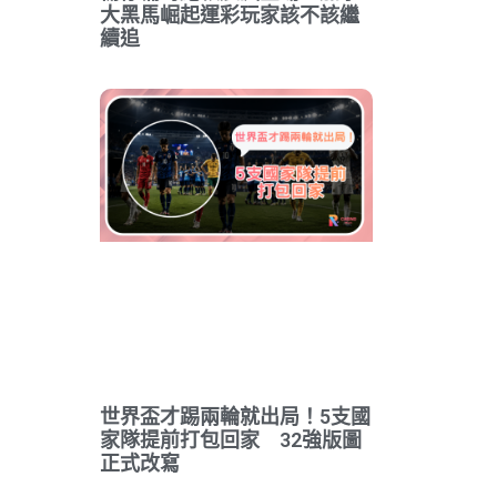
大黑馬崛起運彩玩家該不該繼
續追
世界盃才踢兩輪就出局！5支國
家隊提前打包回家 32強版圖
正式改寫