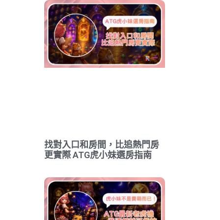
找對入口和房間，比追熱門房
更實際 ATG虎小妹選房指南