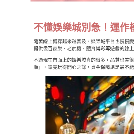
不懂娛樂城別急！運作
隨著線上博弈越來越普及，娛樂城平台也慢慢變
提供像百家樂、老虎機、體育博彩等遊戲的線上
不過現在市面上的娛樂城真的很多，品質也差很
順」。畢竟玩得開心之餘，資金保障還是最不能