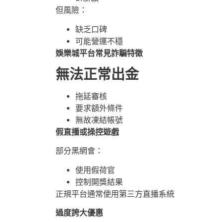
但風險：
缺乏口碑
可能營運不穩
娛樂城平台常見詐騙特徵
無法正常出金
拖延審核
要求額外條件
無故凍結帳號
假直播或操控遊戲
部分黑網會：
使用假荷官
控制開獎結果
正規平台通常使用第三方直播系統
過度誇大優惠