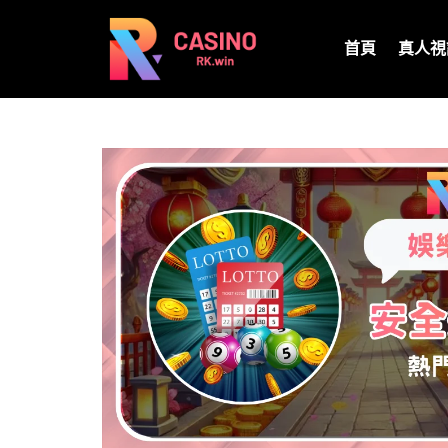
首頁
真人視