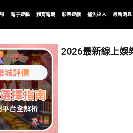
訊
電子遊藝
體育電競
彩票遊戲
捕魚達人
最新消息
2026最新線上