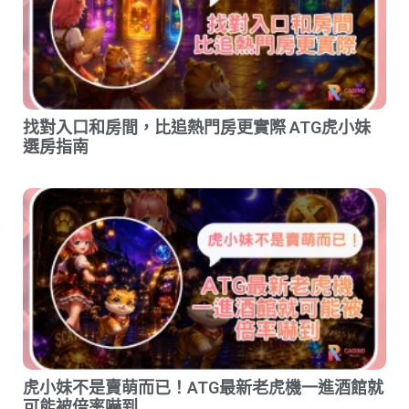
找對入口和房間，比追熱門房更實際 ATG虎小妹
選房指南
虎小妹不是賣萌而已！ATG最新老虎機一進酒館就
可能被倍率嚇到