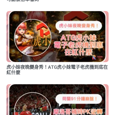
虎小妹夜晚變身秀！ATG虎小妹電子老虎機到底在
紅什麼