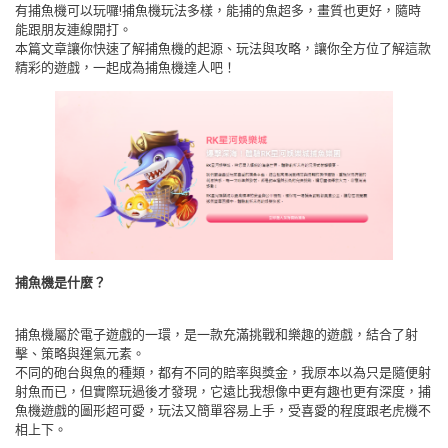
有捕魚機可以玩囉!捕魚機玩法多樣，能捕的魚超多，畫質也更好，隨時
能跟朋友連線開打。
本篇文章讓你快速了解捕魚機的起源、玩法與攻略，讓你全方位了解這款
精彩的遊戲，一起成為捕魚機達人吧！
捕魚機是什麼？
捕魚機屬於電子遊戲的一環，是一款充滿挑戰和樂趣的遊戲，結合了射
擊、策略與運氣元素。
不同的砲台與魚的種類，都有不同的賠率與獎金，我原本以為只是隨便射
射魚而已，但實際玩過後才發現，它遠比我想像中更有趣也更有深度，捕
魚機遊戲的圖形超可愛，玩法又簡單容易上手，受喜愛的程度跟老虎機不
相上下。