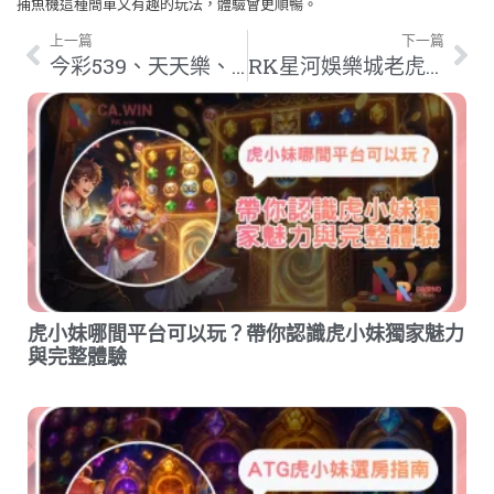
捕魚機這種簡單又有趣的玩法，體驗會更順暢。
上一篇
下一篇
今彩539、天天樂、六合彩玩法全解析
RK星河娛樂城老虎機完整攻略新手也能輕鬆上手
虎小妹哪間平台可以玩？帶你認識虎小妹獨家魅力
與完整體驗