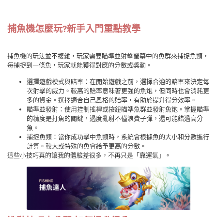
捕魚機怎麼玩?新手入門重點教學
捕魚機的玩法並不複雜，玩家需要瞄準並射擊螢幕中的魚群來捕捉魚類，
每捕捉到一條魚，玩家就能獲得對應的分數或獎勳。
選擇遊戲模式與賠率：在開始遊戲之前，選擇合適的賠率來決定每
次射擊的威力。較高的賠率意味著更強的魚炮，但同時也會消耗更
多的資金。選擇適合自己風格的賠率，有助於提升得分效率。
瞄準並發射：使用控制搖桿或按鈕瞄準魚群並發射魚炮。掌握瞄準
的精度是打魚的關鍵，過度亂射不僅浪費子彈，還可能錯過高分
魚。
捕捉魚類：當你成功擊中魚類時，系統會根據魚的大小和分數進行
計算。較大或特殊的魚會給予更高的分數。
這些小技巧真的讓我的體驗差很多，不再只是「靠運氣」。