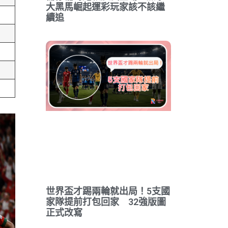
大黑馬崛起運彩玩家該不該繼
續追
世界盃才踢兩輪就出局！5支國
家隊提前打包回家 32強版圖
正式改寫