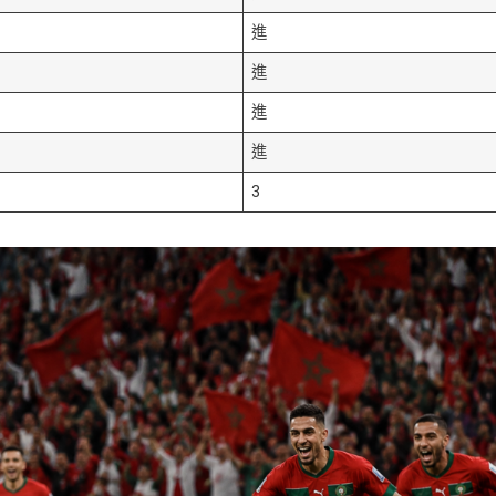
進
進
進
進
3