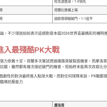
哈克波進球，1-0領先
哥
塔爾比替補上場
哥
迪歐普頭槌破門，1-1追平
論，不少球迷紛紛表示這絕對是本屆2026世界盃最精彩的補時
進入最殘酷PK大戰
張力依舊十足，荷蘭多次嘗試透過邊路突破製造機會，而摩洛哥
拉鋸，雖然都有幾次接近破門的機會，但始終未能再次改寫比分
滿戲劇性的對決最終進入點球大戰，而對任何球隊來說，PK戰都
臨場抗壓能力
摩洛哥