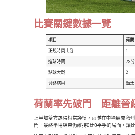
比賽關鍵數據一覽
項目
荷蘭
正規時間比分
1
進球時間
72
點球大戰
2
最終結果
淘汰
荷蘭率先破門 距離晉
上半場雙方踢得相當謹慎，兩隊在中場展開激烈
門，最終半場結束仍維持0比0平手的局面，讓