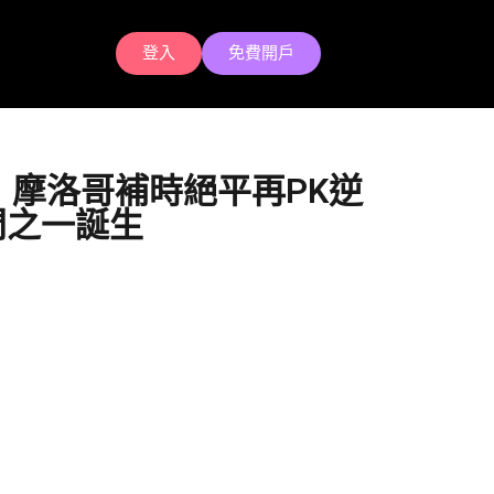
登入
免費開戶
！摩洛哥補時絕平再PK逆
門之一誕生