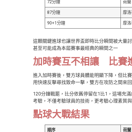
72分鐘
荷蘭
87分鐘
摩洛
90+1分鐘
摩洛
這顆關鍵進球也讓世界盃即時比分瞬間被大量討
甚至可能成為本屆賽事最經典的瞬間之一
加時賽互不相讓 比賽
進入加時賽後，雙方球員體能明顯下降，但比賽
用快速反擊尋找致命一擊，雙方在攻防之間來回
120分鐘戰罷，比分依舊停留在1比1，這場充
考驗，不僅考驗球員的技術，更考驗心理素質與
點球大戰結果
順序
荷蘭