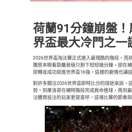
荷蘭91分鐘崩盤！
界盃最大冷門之一
2026世界盃淘汰賽正式進入最殘酷的階段，而
團原本眼看距離晉級只剩下短短幾分鐘，卻在補
逆轉並成功挺進世界盃16強，這樣的劇情也讓
對許多關注2026世界盃即時比分的球迷來說
勢，到摩洛哥在補時階段完成救命進球，再到最
注體育投注的玩家更是直呼，這場比賽的節奏與