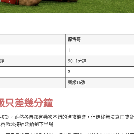
摩洛哥
1
分鐘
90+1分鐘
3
晉級16強
級只差幾分鐘
拉鋸，雖然各自都有幾次不錯的進攻機會，但始終無法真正威脅
比賽懸念持續延續到下半場