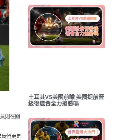
土耳其VS美國前瞻 美國提前晉
級後還會全力搶勝嗎
員則在關
球員們更是