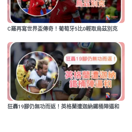
C羅再寫世界盃傳奇！葡萄牙5比0輕取烏茲別克
狂轟19腳仍無功而返！英格蘭遭迦納鐵桶陣逼和