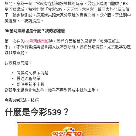
熱門，身為一個平常就有在接觸娛樂城的玩家，最近小編親自體驗了RK
星河娛樂城，特別針對「今彩539、天天樂、六合彩」這三大熱門玩法做
了一輪完整測試。這篇就來跟大家分享我的實戰心得，從介面、玩法到中
獎體驗，一次講清楚。
RK星河娛樂城是什麼？我的初體驗
第一次進入
RK星河娛樂城
時，整體介面給我的感覺是「乾淨又好上
手」。不像有些娛樂城會讓人找不到功能，這裡分類清楚，尤其數字彩區
域非常直覺。
我最有感的是：
開獎時間標示清楚
投注流程簡單
即時更新不卡頓
對新手來說也非常友善，幾乎不用學習成本就能上手。
今彩539玩法、技巧
什麼是今彩539？