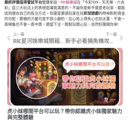
最終評價值得嘗試平台
整體來說，
RK娛樂城
在「今彩539、天天樂、六合
彩」這三大玩法上的表現是讓我滿意的。不論你是新手還是老玩家，都能
找到適合自己的投注方式。但還是要請玩家在玩
彩球遊戲
的時候斟酌資金
的分配，累積的力量可是不容小覷的，在心態上得失心也別太重，不會一
直槓龜也不會一直中獎，適當下注，輕鬆玩開心玩，自然好運跟你來!
上一篇
下一篇
RK星河娛樂城開箱分享｜首儲優惠玩出高CP值
新手必看捕魚機攻略務必收藏
虎小妹哪間平台可以玩？帶你認識虎小妹獨家魅力
與完整體驗