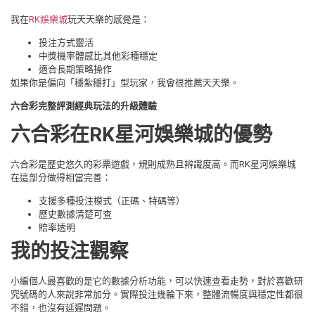
我在
RK娛樂城
玩天天樂的感覺是：
投注方式靈活
中獎機率體感比其他彩種穩定
適合長期策略操作
如果你是偏向「穩紮穩打」型玩家，我會很推薦天天樂。
六合彩完整評測經典玩法的升級體驗
六合彩在RK星河娛樂城的優勢
六合彩是歷史悠久的彩票遊戲，規則成熟且辨識度高。而RK星河娛樂城
在這部分做得相當完善：
支援多種投注模式（正碼、特碼等）
歷史數據清楚可查
賠率透明
我的投注觀察
小編個人最喜歡的是它的數據分析功能，可以快速查看走勢，對於喜歡研
究號碼的人來說非常加分。實際投注幾輪下來，整體流暢度與穩定性都很
不錯，也沒有延遲問題。