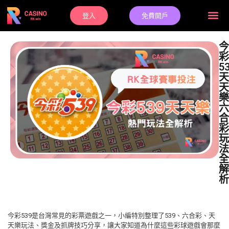
登入
免費開戶
今
彩
5
天
天
樂
六
合
彩
玩
法
全
解
析
今彩539是台灣常見的彩票遊戲之一，小編特別整理了539、六合彩、天
天樂玩法、獎金及抓牌技巧分享，讓大家知道為什麼這些彩球遊戲會那麼