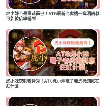
虎小妹不是賣萌而已！ATG最新老虎機一進酒館就
可能被倍率嚇到
虎小妹夜晚變身秀！ATG虎小妹電子老虎機到底在
紅什麼