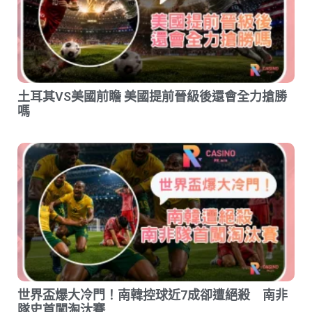
土耳其VS美國前瞻 美國提前晉級後還會全力搶勝
嗎
世界盃爆大冷門！南韓控球近7成卻遭絕殺 南非
隊史首闖淘汰賽