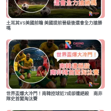
土耳其VS美國前瞻 美國提前晉級後還會全力搶勝
嗎
世界盃爆大冷門！南韓控球近7成卻遭絕殺 南非
隊史首闖淘汰賽