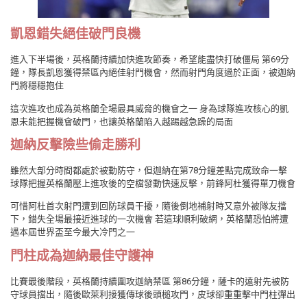
凱恩錯失絕佳破門良機
進入下半場後，英格蘭持續加快進攻節奏，希望能盡快打破僵局 第69分
鐘，隊長凱恩獲得禁區內絕佳射門機會，然而射門角度過於正面，被迦納
門將穩穩抱住
這次進攻也成為英格蘭全場最具威脅的機會之一 身為球隊進攻核心的凱
恩未能把握機會破門，也讓英格蘭陷入越踢越急躁的局面
迦納反擊險些偷走勝利
雖然大部分時間都處於被動防守，但迦納在第78分鐘差點完成致命一擊
球隊把握英格蘭壓上進攻後的空檔發動快速反擊，前鋒阿杜獲得單刀機會
可惜阿杜首次射門遭到回防球員干擾，隨後倒地補射時又意外被隊友擋
下，錯失全場最接近進球的一次機會 若這球順利破網，英格蘭恐怕將遭
遇本屆世界盃至今最大冷門之一
門柱成為迦納最佳守護神
比賽最後階段，英格蘭持續圍攻迦納禁區 第86分鐘，薩卡的遠射先被防
守球員擋出，隨後歐萊利接獲傳球後頭槌攻門，皮球卻重重擊中門柱彈出