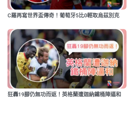
C羅再寫世界盃傳奇！葡萄牙5比0輕取烏茲別克
狂轟19腳仍無功而返！英格蘭遭迦納鐵桶陣逼和