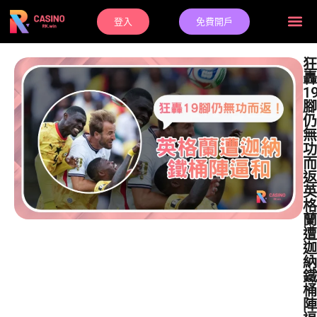
登入
免費開戶
狂
轟
1
腳
仍
無
功
而
返
英
格
蘭
遭
迦
納
鐵
桶
陣