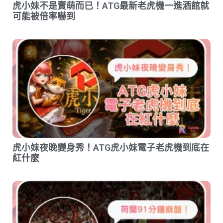
虎小妹不是賣萌而已！ATG最新老虎機一進酒館就
可能被倍率嚇到
虎小妹夜晚變身秀！ATG虎小妹電子老虎機到底在
紅什麼