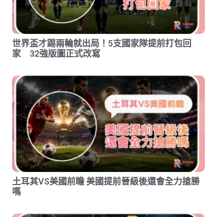
世界盃才踢兩輪就出局！5支國家隊提前打包回
家 32強版圖正式改寫
土耳其VS美國前瞻 美國提前晉級後還會全力搶勝
嗎