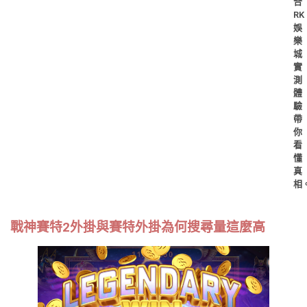
合
RK
娛
樂
城
實
測
體
驗
帶
你
看
懂
真
相
戰神賽特2外掛與賽特外掛為何搜尋量這麼高