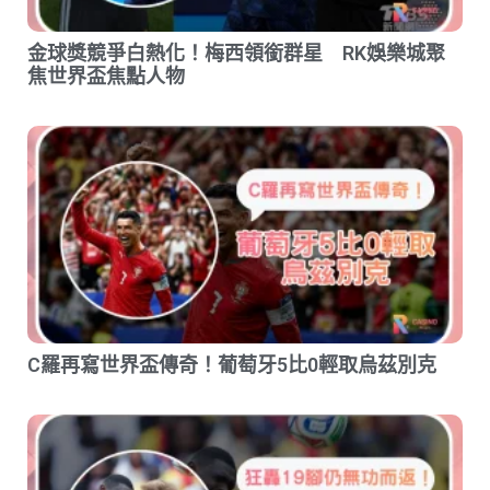
金球獎競爭白熱化！梅西領銜群星 RK娛樂城聚
焦世界盃焦點人物
C羅再寫世界盃傳奇！葡萄牙5比0輕取烏茲別克