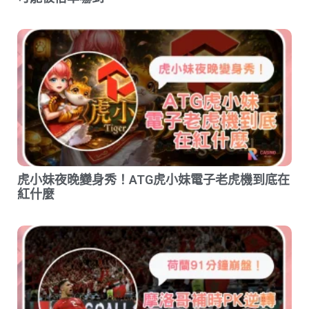
虎小妹夜晚變身秀！ATG虎小妹電子老虎機到底在
紅什麼