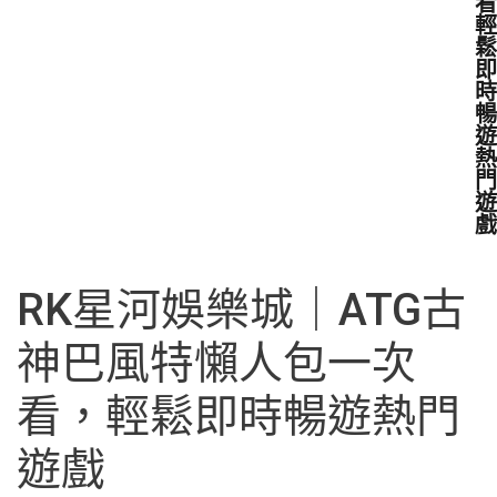
看
輕
鬆
即
時
暢
遊
熱
門
遊
戲
RK星河娛樂城｜ATG古
神巴風特懶人包一次
看，輕鬆即時暢遊熱門
遊戲