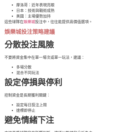
摩洛哥：近年表現亮眼
日本：技術與戰術成熟
美國：主場優勢加持
這些球隊在
娛樂城
投注中，往往能提供高價值選項。
娛樂城投注策略建議
分散投注風險
不要將資金集中在單一場次或單一玩法，建議：
多場分散
混合不同玩法
設定停損與停利
控制資金是長期獲利關鍵：
設定每日投注上限
達標即停止
避免情緒下注