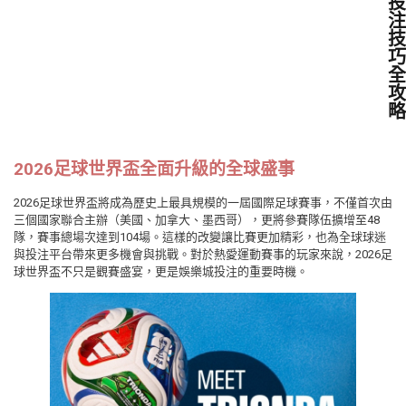
投
注
技
巧
全
攻
略
2026足球世界盃全面升級的全球盛事
2026足球世界盃將成為歷史上最具規模的一屆國際足球賽事，不僅首次由
三個國家聯合主辦（美國、加拿大、墨西哥），更將參賽隊伍擴增至48
隊，賽事總場次達到104場。這樣的改變讓比賽更加精彩，也為全球球迷
與投注平台帶來更多機會與挑戰。對於熱愛運動賽事的玩家來說，2026足
球世界盃不只是觀賽盛宴，更是娛樂城投注的重要時機。