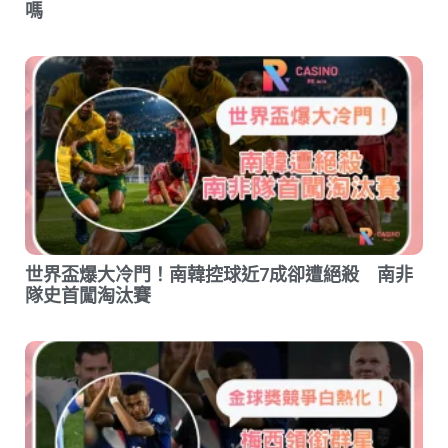
嗎
世界盃爆大冷門！南韓控球近7成卻遭絕殺 南非
隊史首闖淘汰賽