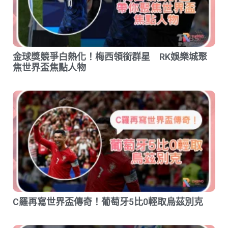
金球獎競爭白熱化！梅西領銜群星 RK娛樂城聚
焦世界盃焦點人物
C羅再寫世界盃傳奇！葡萄牙5比0輕取烏茲別克