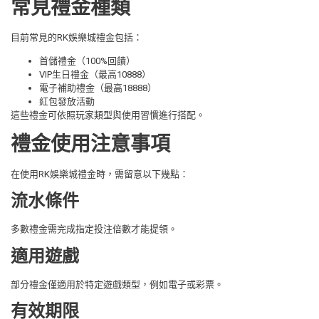
常見禮金種類
目前常見的RK娛樂城禮金包括：
首儲禮金（100%回饋）
VIP生日禮金（最高10888）
電子補助禮金（最高18888）
紅包發放活動
這些禮金可依照玩家類型與使用習慣進行搭配。
禮金使用注意事項
在使用RK娛樂城禮金時，需留意以下幾點：
流水條件
多數禮金需完成指定投注倍數才能提領。
適用遊戲
部分禮金僅適用於特定遊戲類型，例如電子或彩票。
有效期限