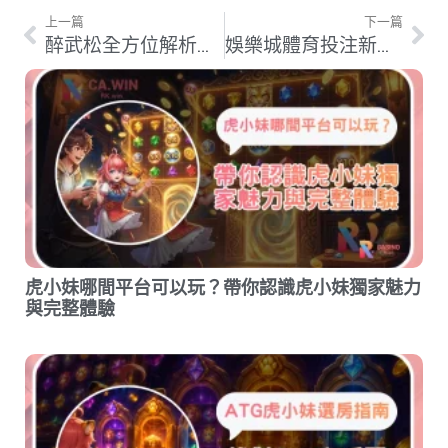
上一篇
下一篇
醉武松全方位解析熱門老虎機玩法、攻略與實測點評
娛樂城體育投注新手指南從基礎玩法到投注技巧完整解析
虎小妹哪間平台可以玩？帶你認識虎小妹獨家魅力
與完整體驗