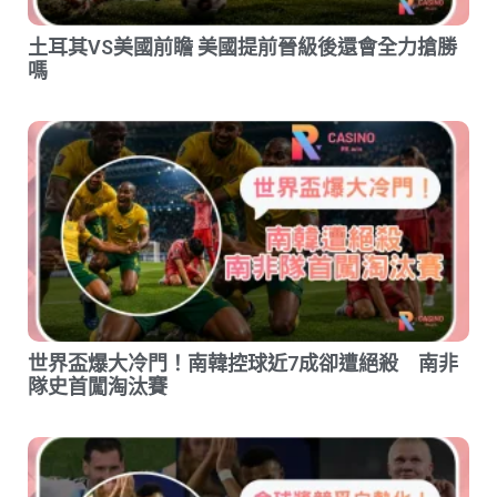
土耳其VS美國前瞻 美國提前晉級後還會全力搶勝
嗎
世界盃爆大冷門！南韓控球近7成卻遭絕殺 南非
隊史首闖淘汰賽