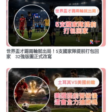
世界盃才踢兩輪就出局！5支國家隊提前打包回
家 32強版圖正式改寫