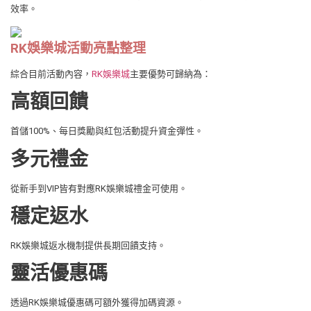
效率。
RK娛樂城活動亮點整理
綜合目前活動內容，
RK娛樂城
主要優勢可歸納為：
高額回饋
首儲100%、每日獎勵與紅包活動提升資金彈性。
多元禮金
從新手到VIP皆有對應RK娛樂城禮金可使用。
穩定返水
RK娛樂城返水機制提供長期回饋支持。
靈活優惠碼
透過RK娛樂城優惠碼可額外獲得加碼資源。