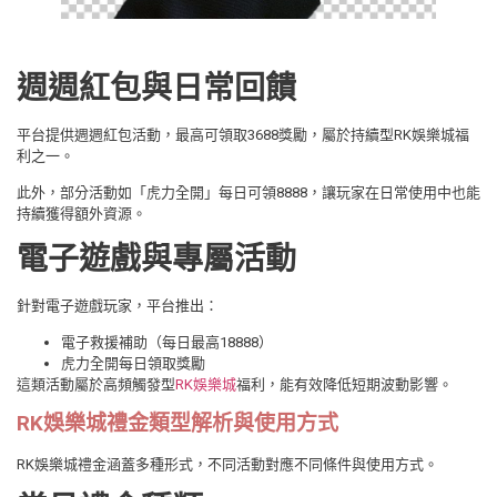
週週紅包與日常回饋
平台提供週週紅包活動，最高可領取3688獎勵，屬於持續型RK娛樂城福
利之一。
此外，部分活動如「虎力全開」每日可領8888，讓玩家在日常使用中也能
持續獲得額外資源。
電子遊戲與專屬活動
針對電子遊戲玩家，平台推出：
電子救援補助（每日最高18888）
虎力全開每日領取獎勵
這類活動屬於高頻觸發型
RK娛樂城
福利，能有效降低短期波動影響。
RK娛樂城禮金類型解析與使用方式
RK娛樂城禮金涵蓋多種形式，不同活動對應不同條件與使用方式。