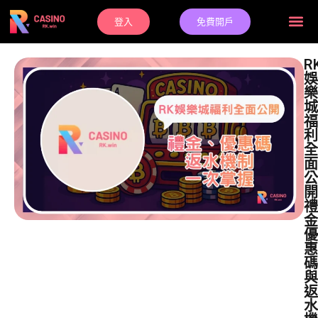
登入
免費開戶
R
娛
樂
城
福
利
全
面
公
開
禮
金
優
惠
碼
與
返
水