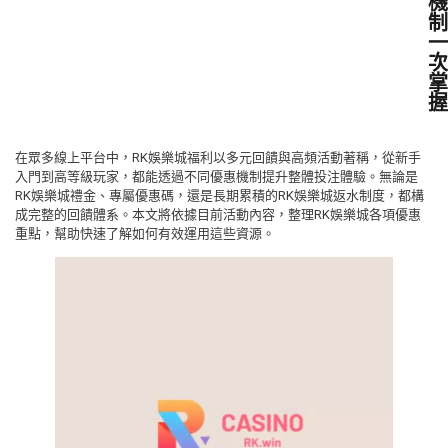
機
制
一
次
掌
握
在眾多線上平台中，RK娛樂城福利以多元回饋與高頻活動著稱，從新手
入門到高等級玩家，都能透過不同優惠機制提升整體投注體驗。無論是
RK娛樂城禮金、專屬優惠碼，還是長期累積的RK娛樂城返水制度，都構
成完整的回饋體系。本文將依據目前活動內容，整理RK娛樂城各項優惠
重點，幫助快速了解如何有效運用這些資源。