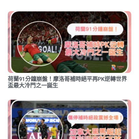
荷蘭91分鐘崩盤！摩洛哥補時絕平再PK逆轉世界
盃最大冷門之一誕生