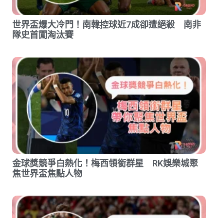
世界盃爆大冷門！南韓控球近7成卻遭絕殺 南非
隊史首闖淘汰賽
金球獎競爭白熱化！梅西領銜群星 RK娛樂城聚
焦世界盃焦點人物