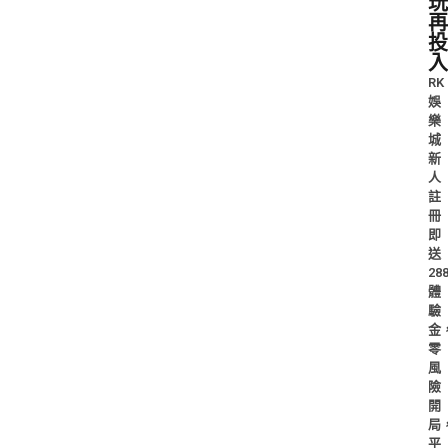
玩
再
投
入
RK
娛
樂
城
新
人
註
冊
即
送
28
體
驗
金
零
風
險
開
局
平