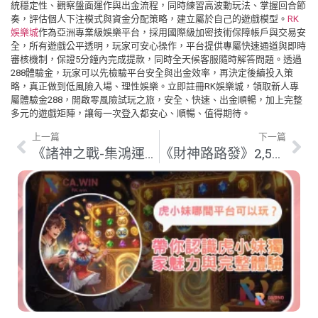
統穩定性、觀察盤面運作與出金流程，同時練習高波動玩法、掌握回合節
奏，評估個人下注模式與資金分配策略，建立屬於自己的遊戲模型。
RK
娛樂城
作為亞洲專業級娛樂平台，採用國際級加密技術保障帳戶與交易安
全，所有遊戲公平透明，玩家可安心操作，平台提供專屬快速通道與即時
審核機制，保證5分鐘內完成提款，同時全天候客服隨時解答問題。透過
288體驗金，玩家可以先檢驗平台安全與出金效率，再決定後續投入策
略，真正做到低風險入場、理性娛樂。立即註冊RK娛樂城，領取新人專
屬體驗金288，開啟零風險試玩之旅，安全、快速、出金順暢，加上完整
多元的遊戲矩陣，讓每一次登入都安心、順暢、值得期待。
上一篇
下一篇
《諸神之戰-集鴻運》老虎機完整解析1,000倍彩池爆擊 × 免費旋轉無限疊加
《財神路路發》2,500倍爆擊攻略Megaways連消倍數