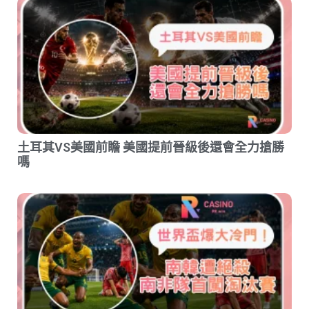
土耳其VS美國前瞻 美國提前晉級後還會全力搶勝
嗎