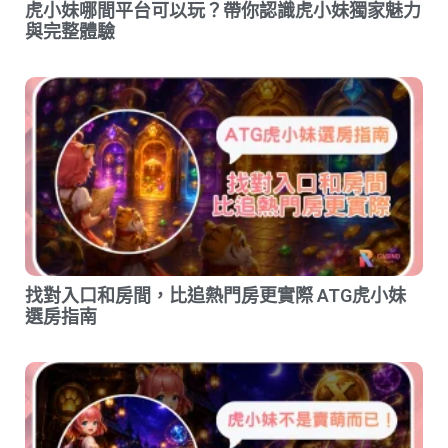
虎小妹哪間平台可以玩？帶你認識虎小妹獨家魅力
與完整體驗
找對入口和房間，比追熱門房更實際 ATG虎小妹
選房指南