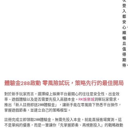
次
登
入
都
安
心
順
暢
且
值
得
期
待
體驗金288啟動 零風險試玩，策略先行的最佳開局
對於新手玩家而言，選擇線上娛樂平台最關心的往往是安全性、出金效
率、遊戲體驗以及是否需要先投入高額本金。
RK娛樂城
洞察玩家需求，
推出「新人註冊即送288體驗金」，讓新手能在零風險下熟悉平台操作，
掌握遊戲節奏，並建立自己的策略模型。
註冊完成立即領取288體驗金，無需先投入本金，就能直接進場實測。這
不是單純的優惠，而是一筆讓你「先掌握節奏、再規劃投入」的戰略啟動