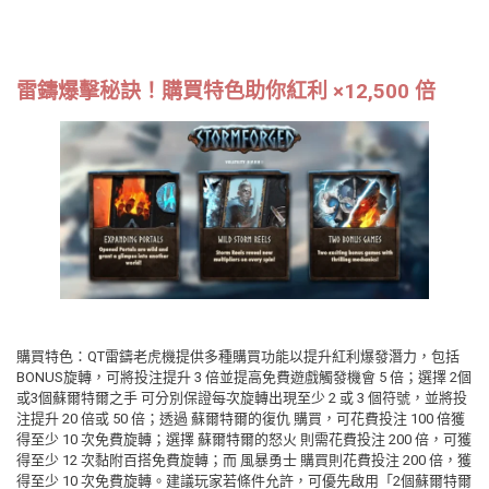
雷鑄爆擊秘訣！購買特色助你紅利 ×12,500 倍
購買特色：QT雷鑄老虎機提供多種購買功能以提升紅利爆發潛力，包括
BONUS旋轉，可將投注提升 3 倍並提高免費遊戲觸發機會 5 倍；選擇 2個
或3個蘇爾特爾之手 可分別保證每次旋轉出現至少 2 或 3 個符號，並將投
注提升 20 倍或 50 倍；透過 蘇爾特爾的復仇 購買，可花費投注 100 倍獲
得至少 10 次免費旋轉；選擇 蘇爾特爾的怒火 則需花費投注 200 倍，可獲
得至少 12 次黏附百搭免費旋轉；而 風暴勇士 購買則花費投注 200 倍，獲
得至少 10 次免費旋轉。建議玩家若條件允許，可優先啟用「2個蘇爾特爾