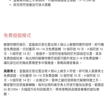
當蘇爾特爾之手穿過時，可獲得隨機投注倍數：5～2,500 倍
與百搭符號疊加可放大獎勵
免費遊戲模式
蘇爾特爾的復仇：當盤面任意位置出現 3 個以上蘇爾特爾符號時，即可觸
發免費遊戲，分別獲得 10~14 次免費旋轉（3 個符號 10 次、4 個符號 12
次、5 個符號 14 次）。遊戲中，百搭符號會黏附於列首固定位置，直至
免費遊戲結束，每出現的蘇爾特爾符號還可額外增加 2~8 次免費旋轉，
讓玩家在紅利階段累積更多中獎機會，策略與爆發兼具。
風暴勇士
：當盤面任意位置出現 3 個以上維京人符號，即可進入風暴勇士
免費遊戲，分別獲得 10~14 次免費旋轉（3 個符號 10 次、4 個符號 12
次、5 個符號 14 次）。此模式中，雷神之鎚符號將取代蘇爾特爾之手，
觸發整列百搭風暴轉軸，每列出現的維京勇士符號可疊加加乘值，範圍從
2x 到 200x，大幅提升紅利回報潛力，帶來策略與高爆發兼備的遊玩樂
趣。