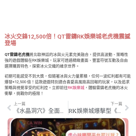
冰火交鋒12,500倍！QT雷鑄RK娛樂城老虎機震撼
登場
QT雷鑄老虎機
將北歐神話的冰與火元素完美融合，提供高波動、策略性
強的遊戲體驗在RK娛樂城，玩家可透過精緻畫面、豐富符號互動及自由
選擇購買特色，探索冰火交織的維京世界。
初期可能感受不到大獎，但隨著冰與火力量累積，任何一波紅利都有可能
爆發×12,500 倍！這款遊戲特別適合喜愛高風險高回報的玩家，以及追求
策略與視覺享受的紅利控。立即前往
RK娛樂城
，體驗雷鑄老虎機的冰火
衝擊，挑戰你的極限！
上一篇
下一篇
《水晶洞穴》全面攻略：Mini-Max 強化模式引爆高倍紅利
RK娛樂城爆擊型《尋寶奪金》必玩老虎機