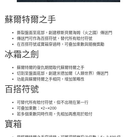
蘇爾特爾之手
撕裂盤面至底部，創建穆斯貝爾海姆（火之國）傳送門
傳送門可作為百搭符號，替代所有賠付符號
在百搭符號或寶箱穿過時，可疊加乘數與隨機獎勵
冰霜之劍
蘇爾特爾的復仇期間取代蘇爾特爾之手
切割至盤面底部，創建米德加爾（人類世界）傳送門
功能與蘇爾特爾之手相同，增加策略性
百搭符號
可替代所有賠付符號，但不出現在第一行
可疊加乘數：×2~×200
若多個乘數同時作用，先相加再應用於賠付
寶箱