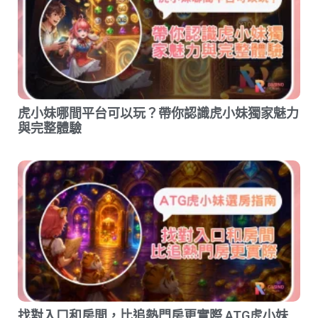
虎小妹哪間平台可以玩？帶你認識虎小妹獨家魅力
與完整體驗
找對入口和房間，比追熱門房更實際 ATG虎小妹