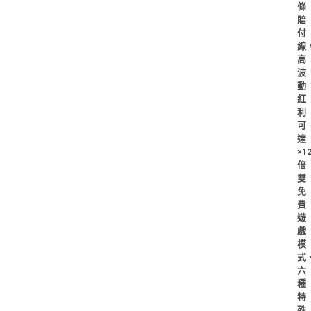
條
賠
付
線
高
波
動
紅
利
可
達
×12
倍
雙
免
費
遊
戲
模
式
六
種
特
殊