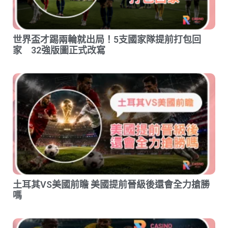
世界盃才踢兩輪就出局！5支國家隊提前打包回
家 32強版圖正式改寫
土耳其VS美國前瞻 美國提前晉級後還會全力搶勝
嗎