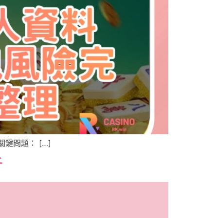
問題： […]
析