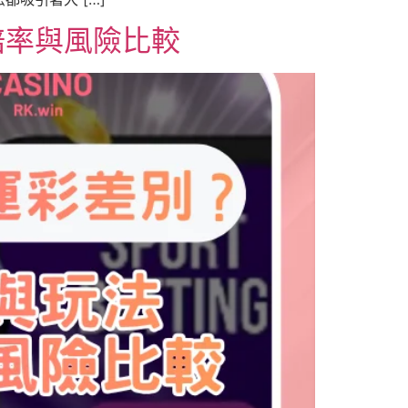
賠率與風險比較