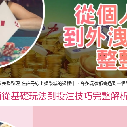
完整整理 在註冊線上娛樂城的過程中，許多玩家都會遇到一個關鍵
南從基礎玩法到投注技巧完整解