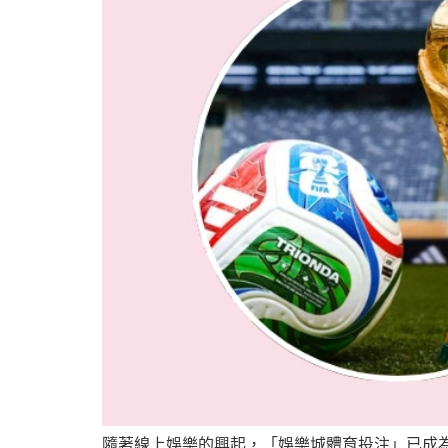
隨著線上娛樂的興起，「娛樂城體育投注」已成為