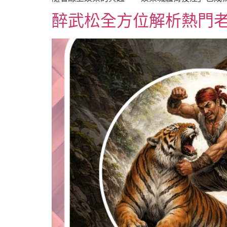
醉武松全方位解析熱門