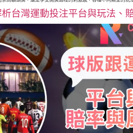
解析台灣運動投注平台與玩法、