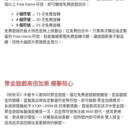
個以上 Free Game 符號，即可觸發免費遊戲回合：
3 個符號
→ 15 次免費旋轉
4 個符號
→ 20 次免費旋轉
5 個符號
→ 25 次免費旋轉
免費遊戲的最大特色是無上限疊加：在免費回合中，只要再次轉出指定數
量的 Free Game 符號，就能繼續累積免費旋轉次數，讓遊戲節奏不斷延
續，同時大幅提升累積獎金潛力。
聚金遊戲高倍加乘 爆擊核心
《秋秋羊》中最令人期待的聚金遊戲，僅在免費遊戲期間觸發，是高額獎
金的關鍵。當盤面出現指定數量的金幣符號，即可啟動 聚金加碼模式，
系統將隨機給予 X100～X999 倍 的乘數獎勵，直接套用至該次中獎金額，
聚金遊戲每輪僅能觸發一次，且金幣符號無法被 Wild 替代，使其更稀
有、更具爆分價值。一旦觸發高倍乘數，短時間內即可帶來 驚人獎金，
成為追求高回報玩家最期待的瞬間。