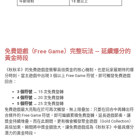
年齡限制
18 歲以上
免費遊戲（Free Game）完整玩法 — 延續爆分的
黃金時段
《秋秋羊》的免費遊戲是衝擊高倍獎金的核心機制，也是玩家最期待的爆
分時刻，當主遊戲中出現 3 個以上 Free Game 符號，即可觸發免費遊戲
回合：
3 個符號
→ 15 次免費旋轉
4 個符號
→ 20 次免費旋轉
5 個符號
→ 25 次免費旋轉
免費遊戲最大亮點在於可再次觸發、無上限疊加：只要在回合中再轉出符
合條件的 Free Game 符號，即可繼續累積免費旋轉，延長遊戲節奏，讓
獎金持續堆疊。而在此期間，更有機會觸發聚金遊戲（Gold Collection）
高倍加乘，瞬間將中獎金額放大，讓免費遊戲成為《秋秋羊》中最具爆分
潛力的黃金時段。