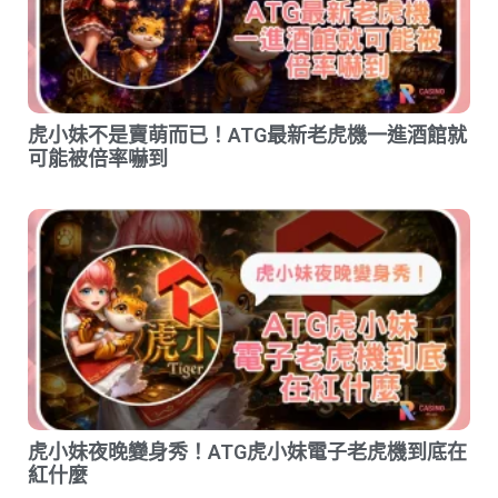
虎小妹不是賣萌而已！ATG最新老虎機一進酒館就
可能被倍率嚇到
虎小妹夜晚變身秀！ATG虎小妹電子老虎機到底在
紅什麼