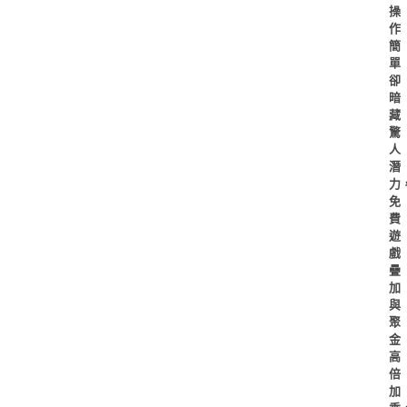
操
作
簡
單
卻
暗
藏
驚
人
潛
力
免
費
遊
戲
疊
加
與
聚
金
高
倍
加