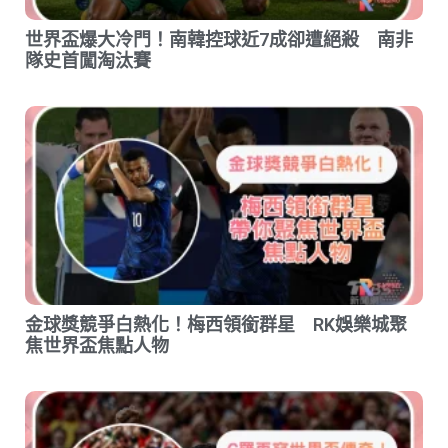
世界盃爆大冷門！南韓控球近7成卻遭絕殺 南非
隊史首闖淘汰賽
金球獎競爭白熱化！梅西領銜群星 RK娛樂城聚
焦世界盃焦點人物