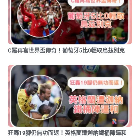
C羅再寫世界盃傳奇！葡萄牙5比0輕取烏茲別克
狂轟19腳仍無功而返！英格蘭遭迦納鐵桶陣逼和