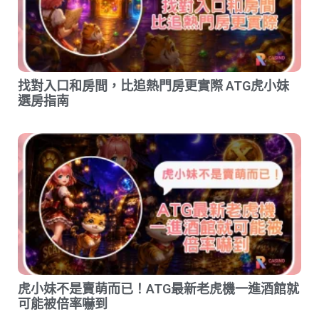
找對入口和房間，比追熱門房更實際 ATG虎小妹
選房指南
虎小妹不是賣萌而已！ATG最新老虎機一進酒館就
可能被倍率嚇到