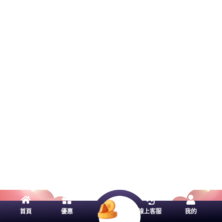
首頁
優惠
線上客服
我的