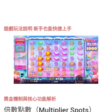
遊戲玩法說明 新手也能快速上手
獎金機制與核心功能解析
倍數點數（Multiplier Spots）