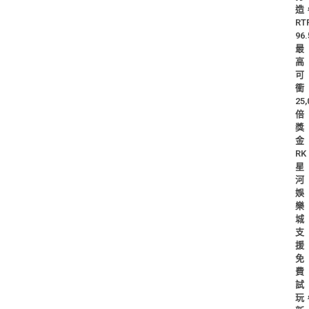
造
RT
96
最
高
可
衝
25,
倍
獎
金
RK
星
河
娛
樂
城
支
援
免
費
試
玩