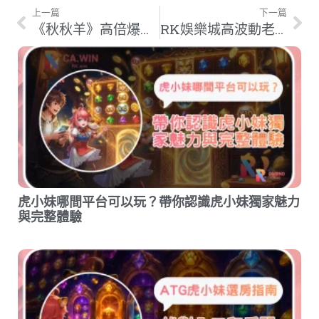
上一篇
下一篇
《秋秋羊》高倍爆分樂趣 單次中獎最高直衝2000倍 !
RK娛樂城高波動老虎機《雷鑄》全解析12,500倍爆擊攻略
虎小妹哪間平台可以玩？帶你認識虎小妹獨家魅力
與完整體驗