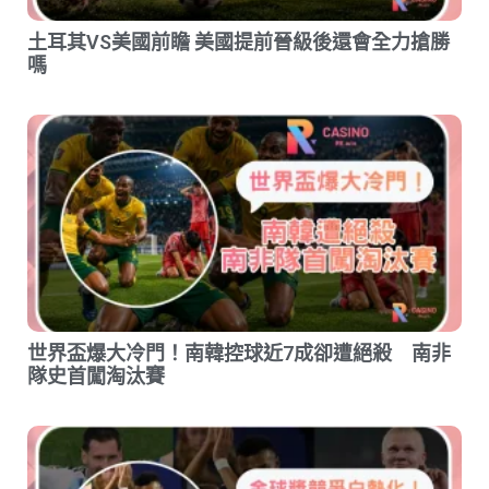
土耳其VS美國前瞻 美國提前晉級後還會全力搶勝
嗎
世界盃爆大冷門！南韓控球近7成卻遭絕殺 南非
隊史首闖淘汰賽