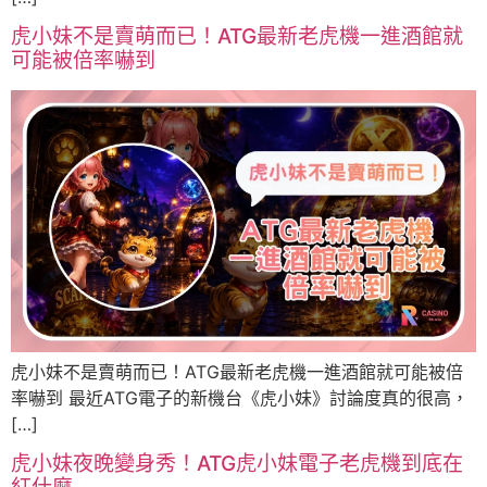
虎小妹不是賣萌而已！ATG最新老虎機一進酒館就
可能被倍率嚇到
虎小妹不是賣萌而已！ATG最新老虎機一進酒館就可能被倍
率嚇到 最近ATG電子的新機台《虎小妹》討論度真的很高，
[…]
虎小妹夜晚變身秀！ATG虎小妹電子老虎機到底在